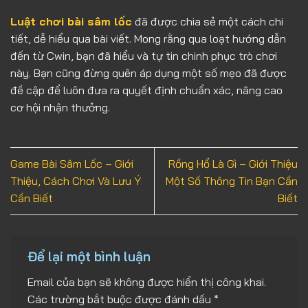
Luật chơi bài sâm lốc
đã được chia sẻ một cách chi
tiết, dễ hiểu qua bài viết. Mong rằng qua loạt hướng dẫn
đến từ Cwin, bạn đã hiểu và tự tin chinh phục trò chơi
này. Bạn cũng đừng quên áp dụng một số mẹo đã được
đề cập để luôn đưa ra quyết định chuẩn xác, nâng cao
cơ hội nhận thưởng.
Game Bài Sâm Lốc – Giới
Rồng Hổ Là Gì – Giới Thiệu
Thiệu, Cách Chơi Và Lưu Ý
Một Số Thông Tin Bạn Cần
Cần Biết
Biết
Để lại một bình luận
Email của bạn sẽ không được hiển thị công khai.
Các trường bắt buộc được đánh dấu
*