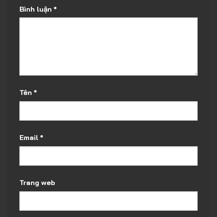
Bình luận
*
Tên
*
Email
*
Trang web