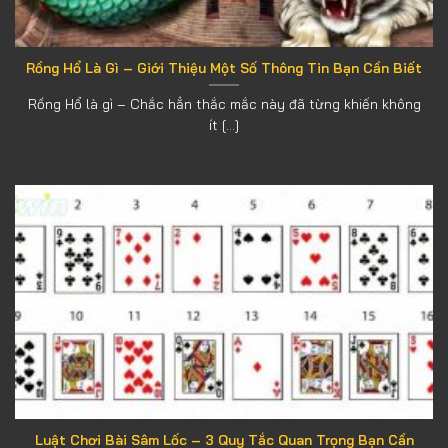
Rồng Hổ Là Gì – Giới Thiệu Một Số Thông Tin Bạn Cần Biết
Rồng Hổ là gì – Chắc hẳn thắc mắc này đã từng khiến không
ít [...]
Luật Chơi Bài Sâm Lốc – 3 Quy Tắc Quan Trọng Bạn Cần