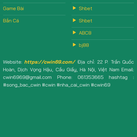
Game Bài
Shbet
Bắn Cá
Shbet
ABC8
bj88
Website:
https://cwin69.com/
Địa chỉ: 22 P. Trần Quốc
Hoàn, Dịch Vọng Hậu, Cầu Giấy, Hà Nội, Việt Nam Email:
cwin6969@gmail.com
Phone: 061353665 hashtag :
#song_bac_cwin #cwin #nha_cai_cwin #cwin69