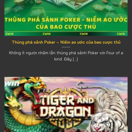
Thùng phá sảnh Poker – Niềm ao ước của bao cược thủ
Không ít người nhầm lẫn thùng phá sảnh Poker với Four of a
kind. Đây [...]