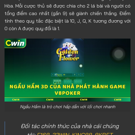
Hòa. Mỗi cược thủ sẽ được chia cho 2 lá bài và người có
tổng điểm cao nhất (gần 9) sẽ giành chiến thắng. Điểm
tính theo quy tắc đặc biệt là 10, J, Q, K tương đương với
0 còn A được quy đổi là 1.
Ngầu Hầm là trò chơi hấp dẫn với lối chơi nhanh
Đối tác chính thức của nhà cái chúng