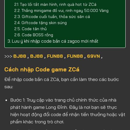
Tạo lối tắt màn hình, rinh quà hot từ ZCá
Thắng minigame đố vui, rinh ngay 50.000 Vàng
Giftcode cuối tuần, thỏa sức săn cá
Giftcode tặng skin súng
Code tân thủ
Code BOSS rồng
Lưu ý khi nhập code bắn cá zagoo mới nhất
>>>
BJ88
,
BJ88
,
FUN88
,
FUN88
,
69VN
,
Cách nhập Code game ZCá
Để nhập code bắn cá ZCá, bạn cần làm theo các bước
sau:
Bước 1: Truy cập vào trang chủ chính thức của nhà
phát hành game Long Đỉnh. Đây là nơi bạn sẽ thực
hiện hoạt động đổi code để nhận tiền thưởng hoặc vật
phẩm khác trong trò chơi.