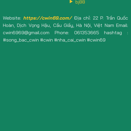
bj88
Website:
https://cwin69.com/
Địa chỉ: 22 P. Trần Quốc
Hoàn, Dịch Vọng Hậu, Cầu Giấy, Hà Nội, Việt Nam Email:
cwin6969@gmail.com
Phone: 061353665 hashtag :
#song_bac_cwin #cwin #nha_cai_cwin #cwin69