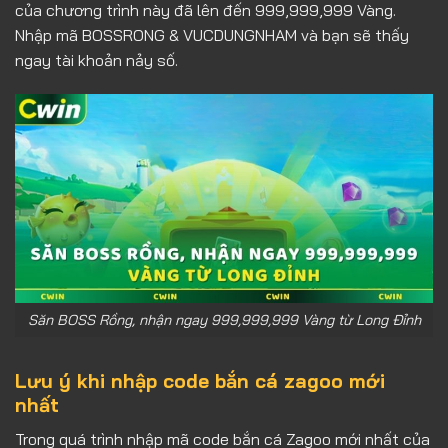
của chương trình này đã lên đến
999,999,999 Vàng.
Nhập mã BOSSRONG & VUCDUNGNHAM và bạn sẽ thấy
ngay tài khoản nảy số.
Săn BOSS Rồng, nhận ngay 999,999,999 Vàng từ Long Đỉnh
Lưu ý khi nhập code bắn cá zagoo mới
nhất
Trong quá trình nhập mã code bắn cá Zagoo mới nhất của