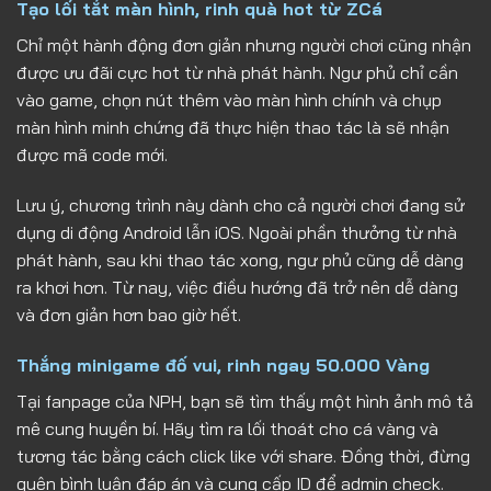
Tạo lối tắt màn hình, rinh quà hot từ ZCá
Chỉ một hành động đơn giản nhưng người chơi cũng nhận
được ưu đãi cực hot từ nhà phát hành. Ngư phủ chỉ cần
vào game, chọn nút thêm vào màn hình chính và chụp
màn hình minh chứng đã thực hiện thao tác là sẽ nhận
được mã code mới.
Lưu ý, chương trình này dành cho cả người chơi đang sử
dụng di động Android lẫn iOS. Ngoài phần thưởng từ nhà
phát hành, sau khi thao tác xong, ngư phủ cũng dễ dàng
ra khơi hơn. Từ nay, việc điều hướng đã trở nên dễ dàng
và đơn giản hơn bao giờ hết.
Thắng minigame đố vui, rinh ngay 50.000 Vàng
Tại fanpage của NPH, bạn sẽ tìm thấy một hình ảnh mô tả
mê cung huyền bí. Hãy tìm ra lối thoát cho cá vàng và
tương tác bằng cách click like với share. Đồng thời, đừng
quên bình luận đáp án và cung cấp ID để admin check.