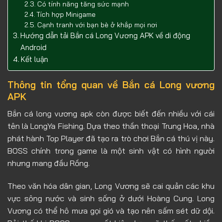
Có tính năng tăng sức mạnh
Tích hợp Minigame
Cạnh tranh với bạn bè ở khắp mọi nơi
Hướng dẫn tải Bắn cá Long Vương APK về di động
Android
Kết luận
Thông tin tổng quan về Bắn cá Long vương
APK
Bắn cá long vương apk còn được biết đến nhiều với cái
tên là LongYa Fishing. Dựa theo thần thoại Trung Hoa, nhà
phát hành Top Player đã tạo ra trò chơi Bắn cá thú vị này.
BOSS chính trong game là một sinh vật có hình người
nhưng mang đầu Rồng.
Theo văn hóa dân gian, Long Vương sẽ cai quản các khu
vực sông nước và sinh sống ở dưới Hoàng Cung. Long
Vương có thể hô mưa gọi gió và tạo nên sấm sét dữ dội.