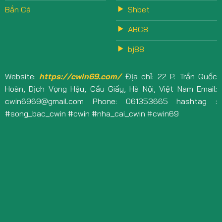
Bắn Cá
Shbet
ABC8
bj88
Website:
https://cwin69.com/
Địa chỉ: 22 P. Trần Quốc
Hoàn, Dịch Vọng Hậu, Cầu Giấy, Hà Nội, Việt Nam Email:
cwin6969@gmail.com
Phone: 061353665 hashtag :
#song_bac_cwin #cwin #nha_cai_cwin #cwin69