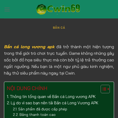
Chuyển
đến
nội
dung
BẮN CÁ
Bắn cá long vương apk
đã trở thành một hiện tượng
trong thế giới trò chơi trực tuyến. Game không những gây
sốc bởi đồ họa siêu thực mà còn bởi tỷ lệ trả thưởng cao
ngất ngưởng. Nếu bạn là một ngư phủ giàu kinh nghiệm,
hãy thử siêu phẩm này ngay tại Cwin.
NỘI DUNG CHÍNH
Thông tin tổng quan về Bắn cá Long vương APK
Lý do vì sao bạn nên tải Bắn cá Long Vương APK
Sản phẩm đã được cấp phép
Bảng thanh toán cao