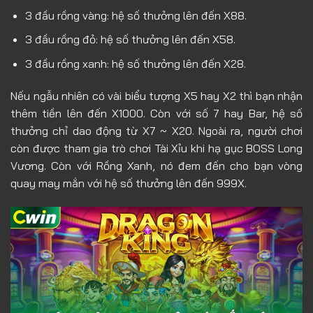
3 đầu rồng vàng: hệ số thưởng lên đến X88.
3 đầu rồng đỏ: hệ số thưởng lên đến X58.
3 đầu rồng xanh: hệ số thưởng lên đến X28.
Nếu ngẫu nhiên có vài biểu tượng X5 hay X2 thì bạn nhận
thêm tiền lên đến X1000. Còn với số 7 hay Bar, hệ số
thưởng chỉ dao động từ X7 ~ X20. Ngoài ra, người chơi
còn được tham gia trò chơi Tài Xỉu khi hạ gục BOSS Long
Vương. Còn với Rồng Xanh, nó đem đến cho bạn vòng
quay may mắn với hệ số thưởng lên đến 999X.