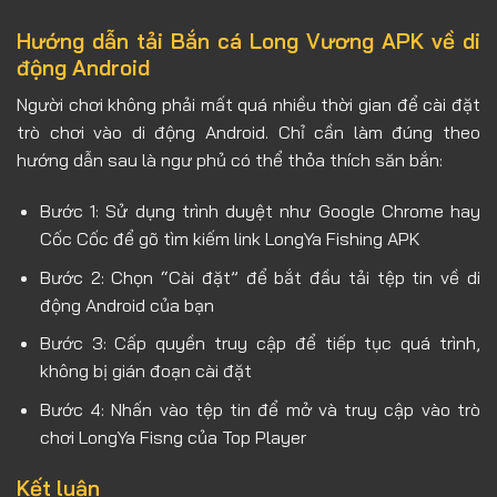
Hướng dẫn tải Bắn cá Long Vương APK về di
động Android
Người chơi không phải mất quá nhiều thời gian để cài đặt
trò chơi vào di động Android. Chỉ cần làm đúng theo
hướng dẫn sau là ngư phủ có thể thỏa thích săn bắn:
Bước 1: Sử dụng trình duyệt như Google Chrome hay
Cốc Cốc để gõ tìm kiếm link LongYa Fishing APK
Bước 2: Chọn “Cài đặt” để bắt đầu tải tệp tin về di
động Android của bạn
Bước 3: Cấp quyền truy cập để tiếp tục quá trình,
không bị gián đoạn cài đặt
Bước 4: Nhấn vào tệp tin để mở và truy cập vào trò
chơi LongYa Fisng của Top Player
Kết luận