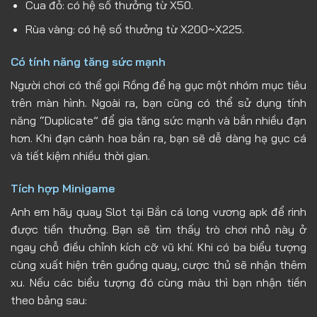
Cua đỏ: có hệ số thưởng từ X50.
Rùa vàng: có hệ số thưởng từ X200~X225.
Có tính năng tăng sức mạnh
Người chơi có thể gọi Rồng để hạ gục một nhóm mục tiêu
trên màn hình. Ngoài ra, bạn cũng có thể sử dụng tính
năng “Duplicate” để gia tăng sức mạnh và bắn nhiều đạn
hơn. Khi đạn cánh hoa bắn ra, bạn sẽ dễ dàng hạ gục cá
và tiết kiệm nhiều thời gian.
Tích hợp Minigame
Anh em hãy quay Slot tại
Bắn cá long vương apk
để rinh
được tiền thưởng. Bạn sẽ tìm thấy trò chơi nhỏ này ở
ngay chỗ điều chỉnh kích cỡ vũ khí. Khi có ba biểu tượng
cùng xuất hiện trên guồng quay, cược thủ sẽ nhận thêm
xu. Nếu các biểu tượng đó cùng màu thì bạn nhận tiền
theo bảng sau: