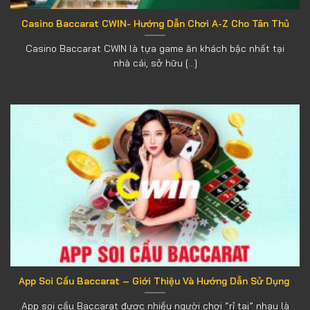
Casino Baccarat CWIN- Hướng Dẫn Chơi A-Z Cho Tân Thủ
Casino Baccarat CWIN là tựa game ăn khách bậc nhất tại
nhà cái, sở hữu [...]
App Soi Cầu Baccarat – Giới Thiệu Và Hướng Dẫn Sử Dụng
App soi cầu Baccarat được nhiều người chơi “rỉ tai” nhau là