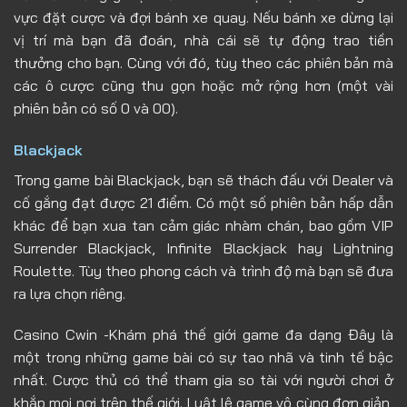
vực đặt cược và đợi bánh xe quay. Nếu bánh xe dừng lại
vị trí mà bạn đã đoán, nhà cái sẽ tự động trao tiền
thưởng cho bạn. Cùng với đó, tùy theo các phiên bản mà
các ô cược cũng thu gọn hoặc mở rộng hơn (một vài
phiên bản có số 0 và 00).
Blackjack
Trong game bài Blackjack, bạn sẽ thách đấu với Dealer và
cố gắng đạt được 21 điểm. Có một số phiên bản hấp dẫn
khác để bạn xua tan cảm giác nhàm chán, bao gồm VIP
Surrender Blackjack, Infinite Blackjack hay Lightning
Roulette. Tùy theo phong cách và trình độ mà bạn sẽ đưa
ra lựa chọn riêng.
Casino Cwin -Khám phá thế giới game đa dạng Đây là
một trong những game bài có sự tao nhã và tinh tế bậc
nhất. Cược thủ có thể tham gia so tài với người chơi ở
khắp mọi nơi trên thế giới. Luật lệ game vô cùng đơn giản,