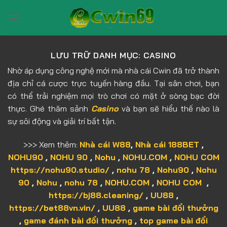
Chuyển
đến
nội
dung
LƯU TRỮ DANH MỤC:
CASINO
Nhờ áp dụng công nghệ mới mà nhà cái Cwin đã trở thành
địa chỉ cá cược trực tuyến hàng đầu. Tại sân chơi, bạn
có thể trải nghiệm mọi trò chơi có mặt ở sòng bạc đời
thực. Ghé thăm sảnh
Casino
và bạn sẽ hiểu thế nào là
sự sôi động và giải trí bất tận.
>>> Xem thêm:
Nhà cái W88
,
Nhà cái 188BET
,
NOHU90
,
NOHU 90
,
Nohu
,
NOHU.COM
,
NOHU COM
https://nohu90.studio/
,
nohu 78
,
Nohu90
,
Nohu
90
,
Nohu
,
nohu 78
,
NOHU.COM
,
NOHU COM
,
https://bj88.cleaning/
,
UU88
,
https://bet88vn.vin/
,
UU88
,
game bài đổi thưởng
,
game đánh bài đổi thưởng
,
top game bài đổi