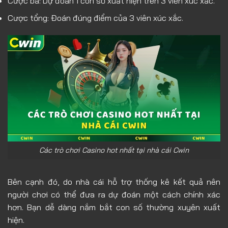
Cược ba: Dự đoán 1 con số xuất hiện trên 3 viên xúc xắc.
Cược tổng: Đoán đúng điểm của 3 viên xúc xắc.
Các trò chơi Casino hot nhất tại nhà cái Cwin
Bên cạnh đó, do nhà cái hỗ trợ thống kê kết quả nên
người chơi có thể đưa ra dự đoán một cách chính xác
hơn. Bạn dễ dàng nắm bắt con số thường xuyên xuất
hiện.